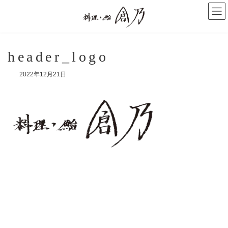
コ
ナ
ン
ビ
テ
ゲ
ン
ー
ツ
シ
へ
ョ
header_logo
ス
ン
キ
に
2022年12月21日
ッ
移
プ
動