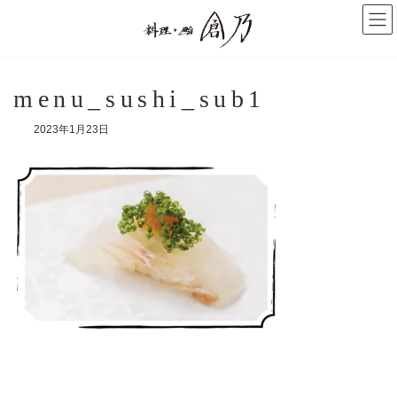
コ
ナ
ン
ビ
テ
ゲ
ン
ー
ツ
シ
へ
ョ
menu_sushi_sub1
ス
ン
キ
に
2023年1月23日
ッ
移
プ
動