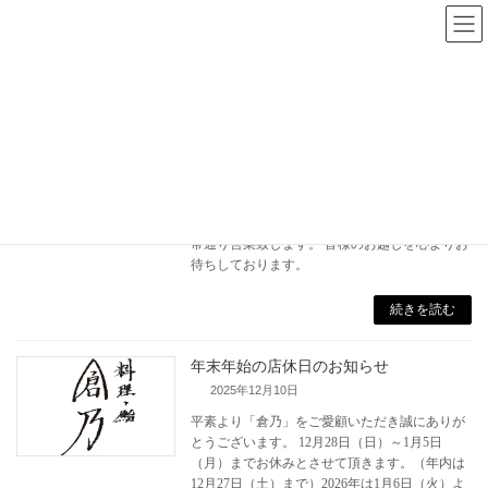
コ
ナ
ン
ビ
テ
ゲ
ン
ー
ツ
シ
へ
ョ
ス
ン
お盆期間店休日のお知らせ
新着!!
キ
に
2026年8月4日
ッ
移
平素より「倉乃」をご愛顧いただき誠にありが
プ
動
とうございます。 8月14日（金）・15日（土）
はお盆休みとさせて頂きます。その他の日は通
常通り営業致します。 皆様のお越しを心よりお
待ちしております。
続きを読む
年末年始の店休日のお知らせ
2025年12月10日
平素より「倉乃」をご愛顧いただき誠にありが
とうございます。 12月28日（日）～1月5日
（月）までお休みとさせて頂きます。（年内は
12月27日（土）まで）2026年は1月6日（火）よ