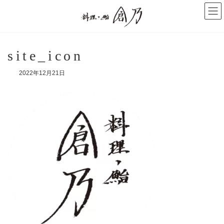
コ
ナ
ン
ビ
テ
ゲ
ン
ー
ツ
シ
へ
ョ
site_icon
ス
ン
キ
に
2022年12月21日
ッ
移
プ
動