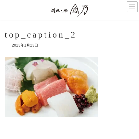
コ
ナ
ン
ビ
テ
ゲ
ン
ー
ツ
シ
へ
ョ
top_caption_2
ス
ン
キ
に
2023年1月23日
ッ
移
プ
動