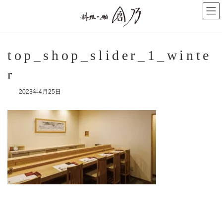
コ
ナ
ン
ビ
テ
ゲ
ン
ー
ツ
シ
へ
ョ
top_shop_slider_1_winte
ス
ン
キ
に
r
ッ
移
プ
動
2023年4月25日