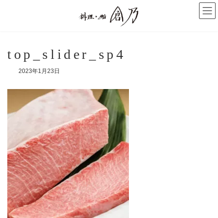
コ
ナ
ン
ビ
テ
ゲ
ン
ー
ツ
シ
へ
ョ
top_slider_sp4
ス
ン
キ
に
2023年1月23日
ッ
移
プ
動