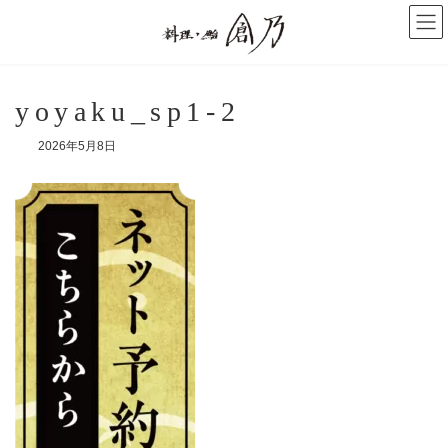
コ
ナ
ン
ビ
テ
ゲ
ン
ー
ツ
シ
へ
ョ
yoyaku_sp1-2
ス
ン
キ
に
2026年5月8日
ッ
移
プ
動